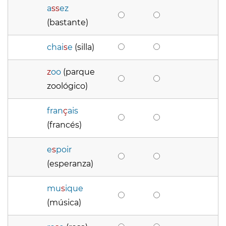
a
ss
ez
(bastante)
chai
s
e
(silla)
z
oo
(parque
zoológico)
fran
ç
ais
(francés)
e
s
poir
(esperanza)
mu
s
ique
(música)