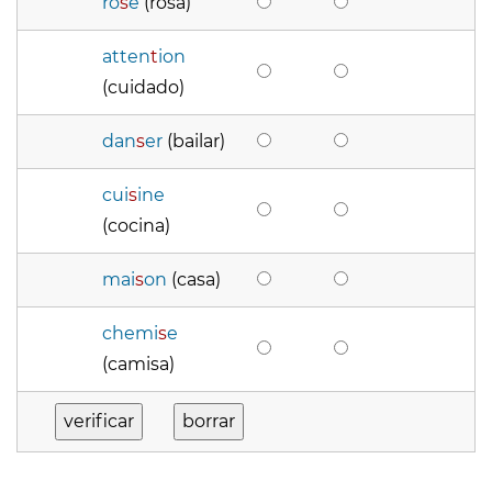
ro
s
e
(rosa)
atten
t
ion
(cuidado)
dan
s
er
(bailar)
cui
s
ine
(cocina)
mai
s
on
(casa)
chemi
s
e
(camisa)