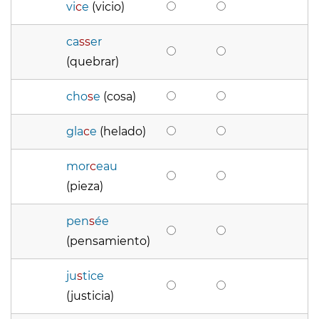
vi
c
e
(vicio)
ca
ss
er
(quebrar)
cho
s
e
(cosa)
gla
c
e
(helado)
mor
c
eau
(pieza)
pen
s
ée
(pensamiento)
ju
s
tice
(justicia)