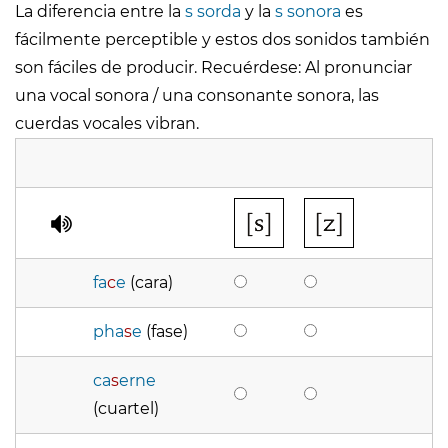
La diferencia entre la
s sorda
y la
s sonora
es
fácilmente perceptible y estos dos sonidos también
son fáciles de producir. Recuérdese: Al pronunciar
una vocal sonora / una consonante sonora, las
cuerdas vocales vibran.
fa
c
e
(cara)
pha
s
e
(fase)
ca
s
erne
(cuartel)