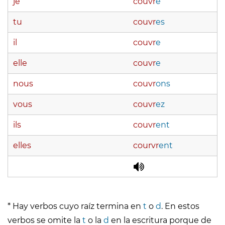
je
couvr
e
tu
couvr
es
il
couvr
e
elle
couvr
e
nous
couvr
ons
vous
couvr
ez
ils
couvr
ent
elles
courvr
ent
* Hay verbos cuyo raíz termina en
t
o
d
. En estos
verbos se omite la
t
o la
d
en la escritura porque de