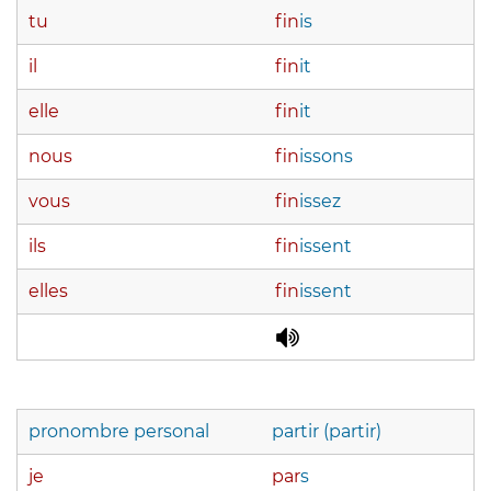
tu
fin
is
il
fin
it
elle
fin
it
nous
fin
issons
vous
fin
issez
ils
fin
issent
elles
fin
issent
pronombre personal
partir (partir)
je
par
s