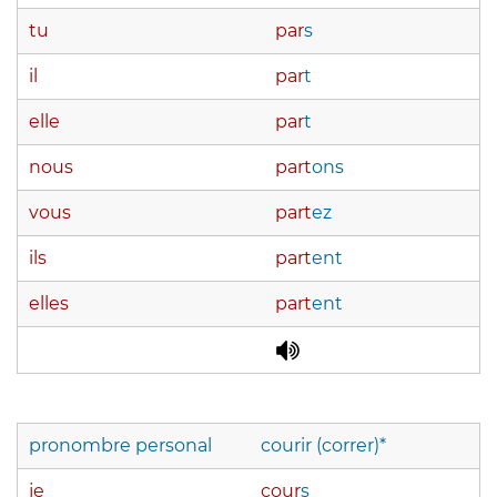
tu
par
s
il
par
t
elle
par
t
nous
part
ons
vous
part
ez
ils
part
ent
elles
part
ent
pronombre personal
courir (correr)*
je
cour
s