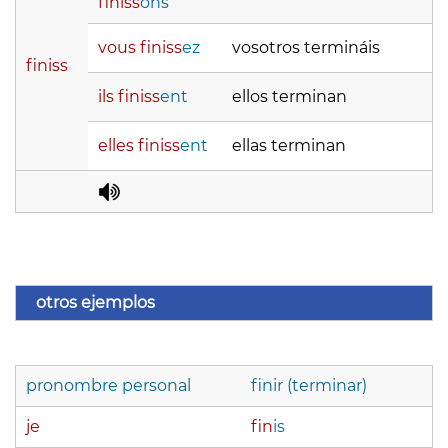
finiss
ons
vous finiss
ez
vosotros termináis
finiss
ils finiss
ent
ellos terminan
elles finiss
ent
ellas terminan
otros ejemplos
pronombre personal
finir (terminar)
je
fin
is