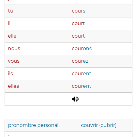
tu
cour
s
il
cour
t
elle
cour
t
nous
cour
ons
vous
cour
ez
ils
cour
ent
elles
cour
ent
pronombre personal
couvrir (cubrir)