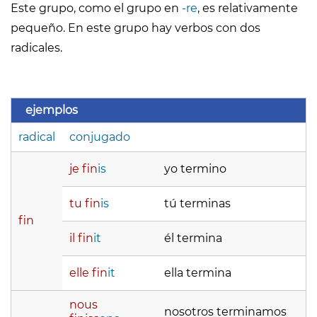
Este grupo, como el grupo en
-re
, es relativamente
pequeño. En este grupo hay verbos con dos
radicales.
ejemplos
radical
conjugado
je fin
is
yo termino
tu fin
is
tú terminas
fin
il fin
it
él termina
elle fin
it
ella termina
nous
nosotros terminamos