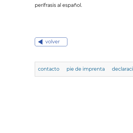
perífrasis al español.
volver
contacto
pie de imprenta
declarac