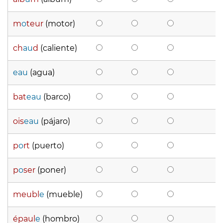
m
o
teur
(motor)
ch
au
d
(caliente)
eau
(agua)
bat
eau
(barco)
ois
eau
(pájaro)
p
o
rt
(puerto)
p
o
ser
(poner)
meubl
e
(mueble)
épaul
e
(hombro)