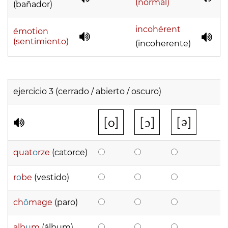
(normal)
(bañador)
incohérent
émotion
(sentimiento)
(incoherente)
ejercicio 3 (cerrado / abierto / oscuro)
quat
o
rze
(catorce)
r
o
be
(vestido)
ch
ô
mage
(paro)
alb
u
m
(álbum)